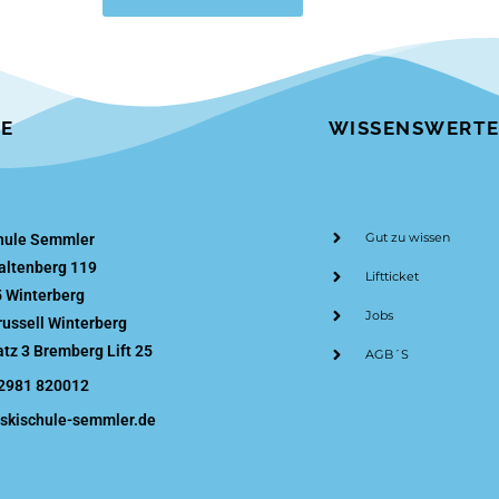
SE
WISSENSWERTE
Gut zu wissen
hule Semmler
ltenberg 119
Liftticket
 Winterberg
Jobs
russell Winterberg
atz 3 Bremberg Lift 25
AGB´S
2981 820012
skischule-semmler.de