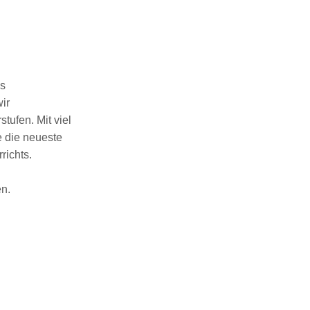
es
ir
stufen. Mit viel
e die neueste
richts.
n.