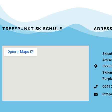
TREFFPUNKT SKISCHULE
ADRES
Skisc
Am Wa
59955
Skika
Parpl
0049 
info@