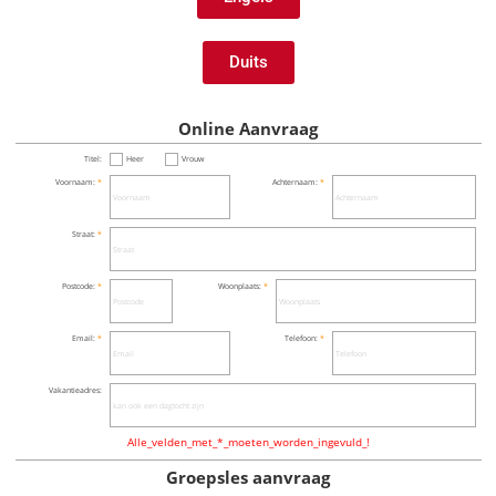
Duits
Online Aanvraag
Titel:
Heer
Vrouw
Voornaam:
Achternaam:
Straat:
Postcode:
Woonplaats:
Email:
Telefoon:
Vakantieadres:
Alle_velden_met_*_moeten_worden_ingevuld_!
Groepsles aanvraag